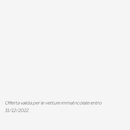
Compila il form e utilizza la promozione presso il tuo
CUPRA
Garage
o
Service Partner CUPRA
entro il
31 dicembre 2026.
Con Fitness Plan mantieni le performance della tua CUPRA
sempre al massimo.
Offerta valida per le vetture immatricolate entro
31/12/2022.