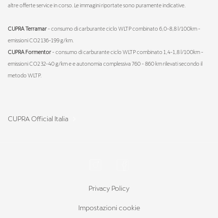
altre offerte service in corso. Le immagini riportate sono puramente indicative.
CUPRA Terramar
- consumo di carburante ciclo WLTP combinato 6,0-8,8 l/100km -
emissioni CO2 136-199 g/km.
CUPRA Formentor
- consumo di carburante ciclo WLTP combinato 1,4-1,8 l/100km -
emissioni CO2 32-40 g/km e e autonomia complessiva 760 - 860 km rilevati secondo il
metodo WLTP.
CUPRA Official Italia
Privacy Policy
Impostazioni cookie