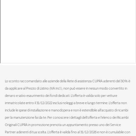
Lo sconto raccomandato alle aziende della Rete di assistenza CUPRA aderenti del 30% è
da applicare al Prezzo di Listino (IVA incl.), non può essere in nessun modo convertito in
denaro e salvo esaurimento dei fondi dedicati. L’offerta è valida solo per vetture
immatricolate entro il 31/12/2022 esclusi noleggi a breve e lungo termine. L’offerta non
include le spese di installazione e manodopera e non è estendibile all’acquisto di ricambi
per la manutenzione fai da te. Per conoscere i dettagli dell’offerta e l’elenco dei Ricambi
Originali CUPRA in promozione prenota un appuntamento presso uno dei Service
Partner aderenti di tua scelta. L’offerta è valida fino al 31/12/2026 e non è cumulabile con