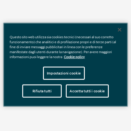
Questo sito web utilizza sia cookies tecnici (necessari al suo corretto
funzionamento) che analitici e di profilazione propri e di terze parti (al
fine di inviare messaggi pubblicitari in linea con le preferenze
manifestate dagli utenti durante la navigazione). Per avere maggiori
informazioni puoi leggere la nostra
Cookie policy
Impostazioni cookie
Rifiuta tutti
Accetta tutti i cookie
Con
CUPRA Fitness Plan
hai
il 30% di sconto sui Ricambi
Originali CUPRA
, progettati per garantire massime
prestazioni, sicurezza e carattere sportivo, chilometro
dopo chilometro.