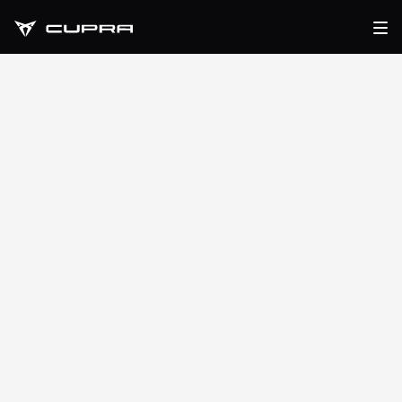
CUPRA FITNESS
PLAN
SCEGLI L’ORIGINALITÀ CUPRA