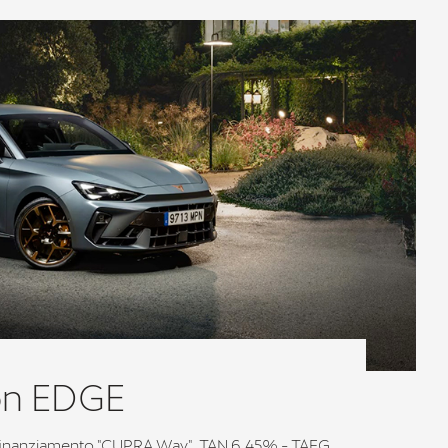
on EDGE
inanziamento "CUPRA Way". TAN 6,45% - TAEG