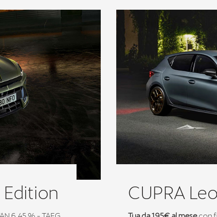
Edition
CUPRA Le
TAN 6,45 % - TAEG
Tua da 195€ al mese
con f