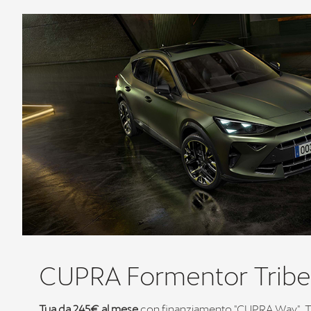
CUPRA Formentor Tribe 
Tua da 245€ al mese
con finanziamento "CUPRA Way". 