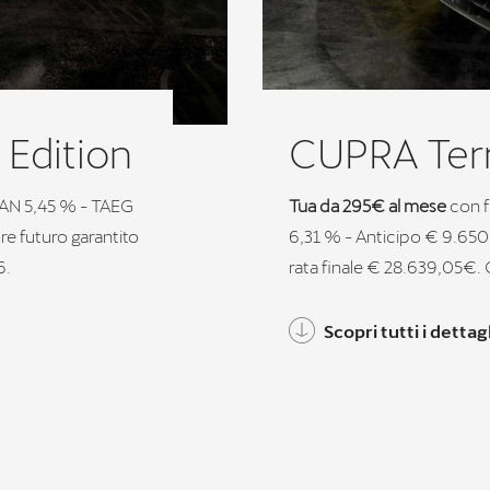
Edition
CUPRA Terr
AN 5,45 % - TAEG
Tua da 295€ al mese
con f
re futuro garantito
6,31 % - Anticipo € 9.650 
6.
rata finale € 28.639,05€. 
Scopri tutti i dettagl