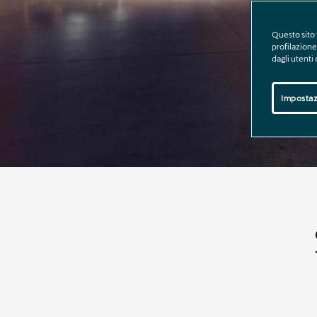
Questo sito 
profilazione 
dagli utenti
Impostaz