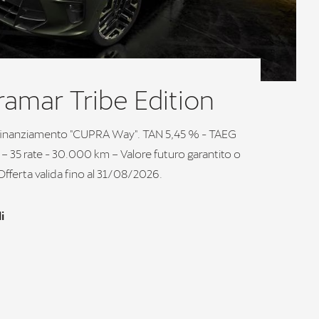
amar Tribe Edition
inanziamento "CUPRA Way". TAN 5,45 % - TAEG
– 35 rate - 30.000 km – Valore futuro garantito o
Offerta valida fino al 31/08/2026.
i