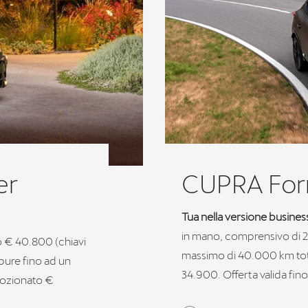
er
CUPRA For
Tua nella versione busine
in mano, comprensivo di 2 
no € 40.800 (chiavi
massimo di 40.000 km tota
pure fino ad un
34.900. Offerta valida fin
mozionato €